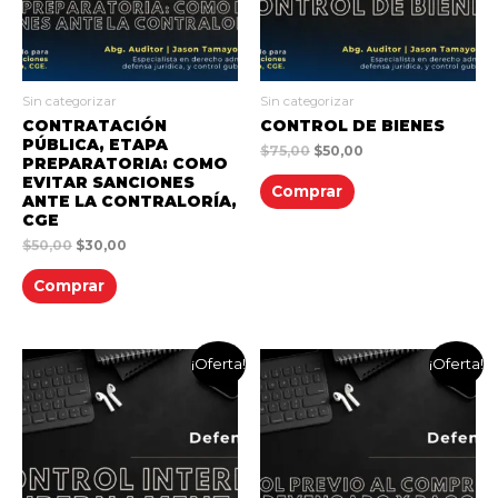
Sin categorizar
Sin categorizar
CONTRATACIÓN
CONTROL DE BIENES
PÚBLICA, ETAPA
$
75,00
$
50,00
PREPARATORIA: COMO
EVITAR SANCIONES
Comprar
ANTE LA CONTRALORÍA,
CGE
$
50,00
$
30,00
Comprar
¡Oferta!
¡Oferta!