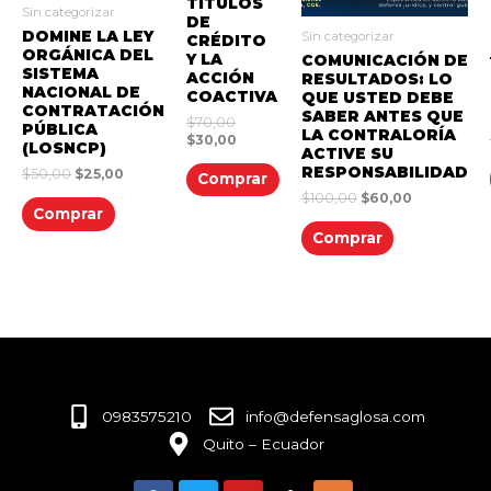
TÍTULOS
Sin categorizar
DE
DOMINE LA LEY
Sin categorizar
CRÉDITO
ORGÁNICA DEL
Y LA
COMUNICACIÓN DE
SISTEMA
ACCIÓN
RESULTADOS: LO
NACIONAL DE
COACTIVA
QUE USTED DEBE
CONTRATACIÓN
SABER ANTES QUE
$
70,00
PÚBLICA
LA CONTRALORÍA
$
30,00
(LOSNCP)
ACTIVE SU
RESPONSABILIDAD
$
50,00
$
25,00
Comprar
$
100,00
$
60,00
Comprar
Comprar
0983575210
info@defensaglosa.com
Quito – Ecuador