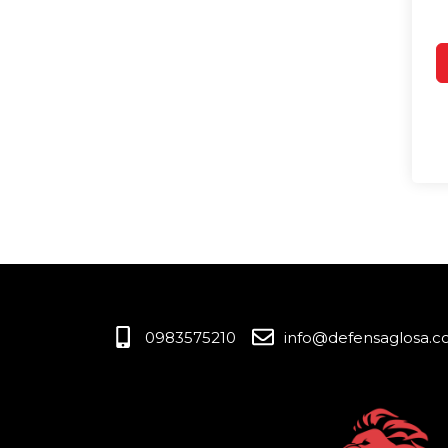
0983575210
info@defensaglosa.