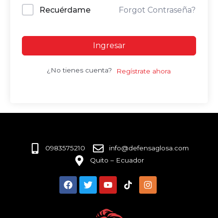
Recuérdame
Forgot Contraseña?
Ingresar
¿No tienes cuenta?
Regístrate ahora
0983575210
info@defensaglosa.com
Quito – Ecuador