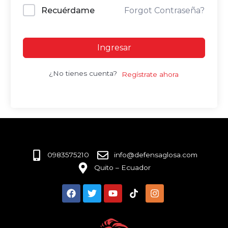
Recuérdame
Forgot Contraseña?
Ingresar
¿No tienes cuenta?
Regístrate ahora
0983575210
info@defensaglosa.com
Quito – Ecuador