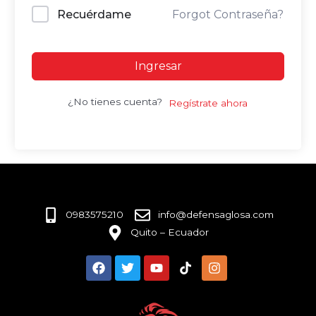
Recuérdame
Forgot Contraseña?
Ingresar
¿No tienes cuenta?
Regístrate ahora
0983575210
info@defensaglosa.com
Quito – Ecuador