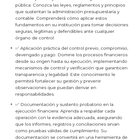
Defensa
Glosa
lo acompañamos con defensa jurídica
pública: Conozca las leyes, reglamentos y principios
especializada en vía administrativa y judicial. Capacítese
que sustentan la administración presupuestaria y
hoy y evite sanciones futuras.
contable. Comprenderá cómo aplicar estos
fundamentos en su institución para tomar decisiones
seguras, legítimas y defendibles ante cualquier
órgano de control.
✅ Aplicación práctica del control previo, compromiso,
devengado y pago: Domine los procesos financieros
desde su origen hasta su ejecución, implementando
mecanismos de control y verificación que garanticen
transparencia y legalidad. Este conocimiento le
permitirá fortalecer su gestión y prevenir
observaciones que puedan derivar en
responsabilidades.
✅ Documentación y sustento probatorio en la
ejecución financiera: Aprenda a respaldar cada
operación con la evidencia adecuada, asegurando
que los informes, registros y conciliaciones sirvan
como pruebas válidas de cumplimiento. Su
documentación se convertirá en una herramienta de