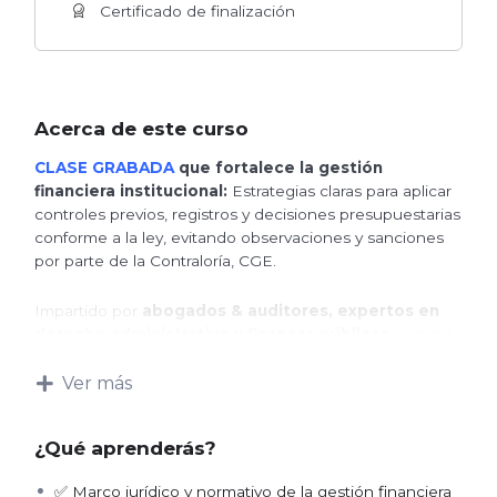
Certificado de finalización
Acerca de este curso
CLASE GRABADA
que fortalece la gestión
financiera institucional:
Estrategias claras para aplicar
controles previos, registros y decisiones presupuestarias
conforme a la ley, evitando observaciones y sanciones
por parte de la Contraloría, CGE.
Impartido por
abogados & auditores, expertos en
derecho administrativo y finanzas públicas
, con más
de 20 años de experiencia en el sector público, que le
muestran cómo administrar, registrar y defender la
Ver más
gestión financiera con sustento técnico y jurídico.
¿Qué aprenderás?
Si ya enfrenta un proceso de auditoría, una
predeterminación o sanción, recuerde que en
✅ Marco jurídico y normativo de la gestión financiera