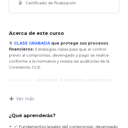
Certificado de finalización
Acerca de este curso
🎯
CLASE GRABADA
que protege sus procesos
financieros:
Estrategias claras para que el control
previo al compromiso, devengado y pago se realice
conforme a la normativa y resista las auditorías de la
Contraloría, CGE.
Impartido por
abogados & auditores, expertos en
derecho administrativo y financiero
, con más de 20
años de experiencia en el sector público, que le
muestran cómo evitar sanciones en la gestión de gastos
Ver más
e ingresos.
¿Qué aprenderás?
👉 Si ya enfrenta una predeterminación, informe de
auditoría o sanción, recuerde que en
Defensa
Glosa
lo
✅ Fundamentos legales del compromiso, devengado