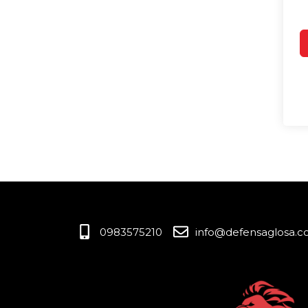
0983575210
info@defensaglosa.