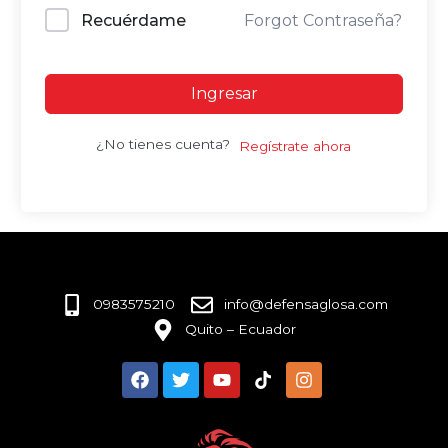
Recuérdame
Forgot Contraseña?
Ingresar
¿No tienes cuenta?
Regístrate ahora
0983575210
info@defensaglosa.com
Quito – Ecuador