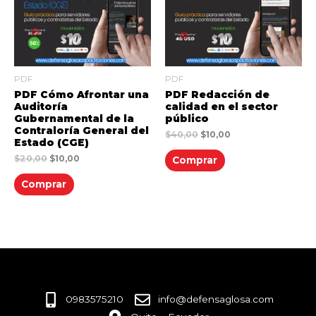
PDF
PDF
PDF Cómo Afrontar una
PDF Redacción de
Auditoría
calidad en el sector
Gubernamental de la
público
Contraloría General del
$
40,00
$
10,00
Estado (CGE)
$
20,00
$
10,00
Comprar
Comprar
0983575210
info@defensaglosa.com